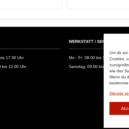
WERKSTATT / SERVICE
Um dir ein
bis 17:30 Uhr
Mo - Fr: 08:00 bis 17:00 Uhr
Cookies, u
zuzugreife
 bis 12:00 Uhr
Samstag: 09:00 bis 12:00 Uhr
wie das Su
Wenn du de
bestimmte
Dienste ve
Akz