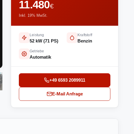
11.480
€
Inkl. 19% MwSt.
Leistung
Kraftstoff
52 kW (71 PS)
Benzin
Getriebe
Automatik
+49 6593 2089911
E-Mail Anfrage