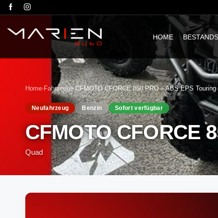
HOME
BESTAND
Home
›
Fahrzeuge
›
CFMOTO CFORCE 850 PRO – ABS EPS Touring 
Neufahrzeug
Benzin
Sofort verfügbar
CFMOTO CFORCE 850
Quad