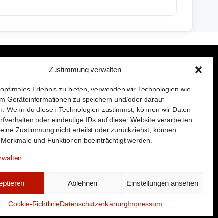
Zustimmung verwalten
MEHR VON MARIEN
 optimales Erlebnis zu bieten, verwenden wir Technologien wie
Microcar Marien
m Geräteinformationen zu speichern und/oder darauf
n. Wenn du diesen Technologien zustimmst, können wir Daten
QUAD Marien
rfverhalten oder eindeutige IDs auf dieser Website verarbeiten.
E-bike Marien
ine Zustimmung nicht erteilst oder zurückziehst, können
 Merkmale und Funktionen beeinträchtigt werden.
rwalten
eptieren
Ablehnen
Einstellungen ansehen
Cookie-Richtlinie
Datenschutzerklärung
Impressum
Impressum
/
Datenschutzerklaerung